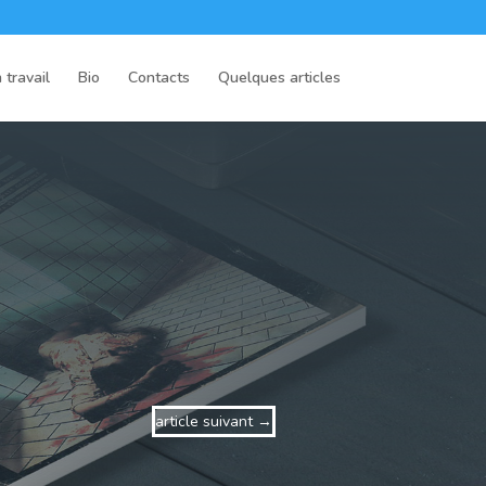
 travail
Bio
Contacts
Quelques articles
article suivant
→