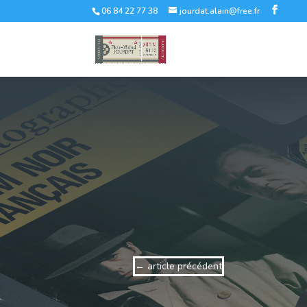
06 84 22 77 38
jourdat.alain@free.fr
←
article précédent