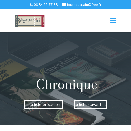
06 84 22 77 38
jourdat.alain@free.fr
Chronique
←
article précédent
article suivant
→