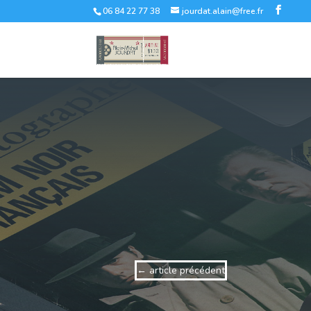
06 84 22 77 38
jourdat.alain@free.fr
←
article précédent