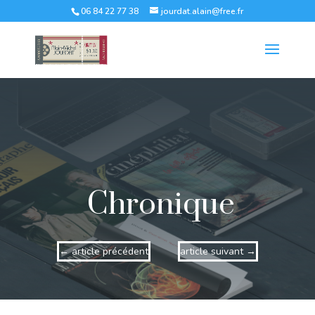
06 84 22 77 38
jourdat.alain@free.fr
Chronique
←
article précédent
article suivant
→