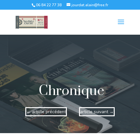
06 84 22 77 38
jourdat.alain@free.fr
Chronique
←
article précédent
article suivant
→