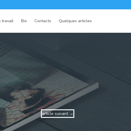
 travail
Bio
Contacts
Quelques articles
article suivant
→