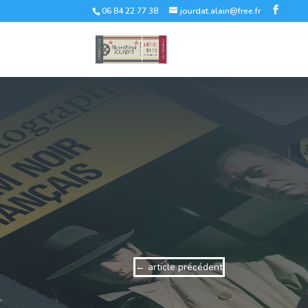
06 84 22 77 38
jourdat.alain@free.fr
←
article précédent